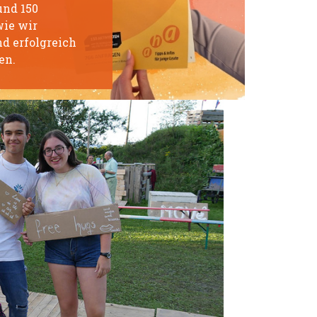
und 150
wie wir
d erfolgreich
en.