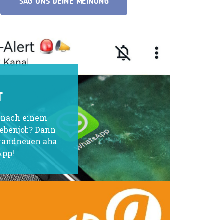
SAG UNS DEINE MEINUNG
T
e nach einem
Nebenjob? Dann
brandneuen aha
App!