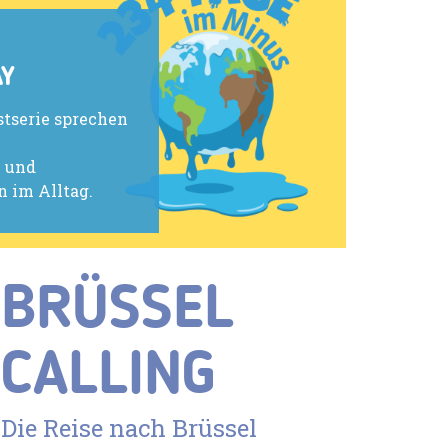
AY
stserie sprechen
 und
 im Alltag.
BRÜSSEL
CALLING
Die Reise nach Brüssel