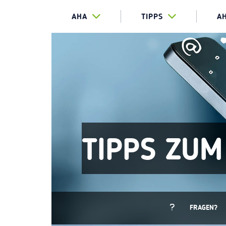
AHA
TIPPS
A
TIPPS ZUM
FRAGEN?