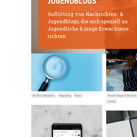
JUGENDBLOGS
Auflistung von Nachrichten- &
Jugendblogs, die sich speziell an
Jugendliche & junge Erwachsene
richten.