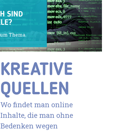
H SIND
LE?
zum Thema.
KREATIVE
QUELLEN
Wo findet man online
Inhalte, die man ohne
Bedenken wegen