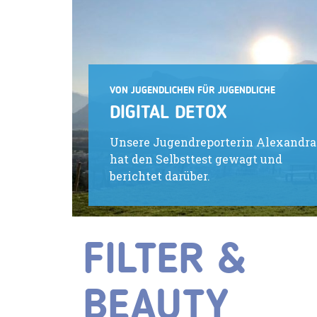
VON JUGENDLICHEN FÜR JUGENDLICHE
DIGITAL DETOX
Unsere Jugendreporterin Alexandra
hat den Selbsttest gewagt und
berichtet darüber.
FILTER &
BEAUTY