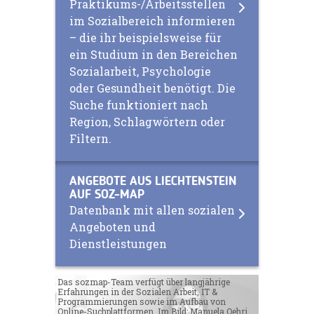
Praktikums-/Arbeitsstellen
im Sozialbereich informieren
– die ihr beispielsweise für
ein Studium in den Bereichen
Sozialarbeit, Psychologie
oder Gesundheit benötigt. Die
Suche funktioniert nach
Region, Schlagwörtern oder
Filtern.
ANGEBOTE AUS LIECHTENSTEIN
AUF SOZ-MAP
Datenbank mit allen sozialen
Angeboten und
Dienstleistungen
Das sozmap-Team verfügt über langjährige
Erfahrungen in der Sozialen Arbeit, IT &
Programmierungen sowie im Aufbau von
Online-Suchplattformen. Im Bild: Manuela Oehri