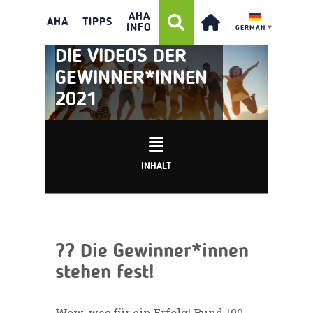
AHA
AHA
TIPPS
INFO
GERMAN
▼
DIE VIDEOS DER
GEWINNER*INNEN
2021
INHALT
?? Die Gewinner*innen
stehen fest!
Wow, was für ein Erfolg! Rund 100