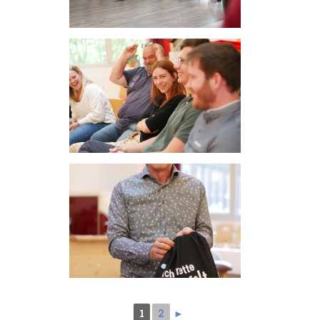
1
2
►