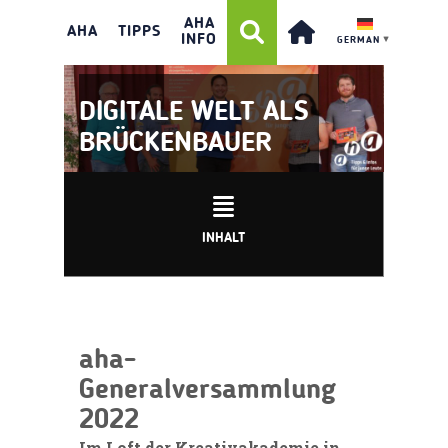
AHA
AHA
TIPPS
INFO
GERMAN
▼
DIGITALE WELT ALS
BRÜCKENBAUER
INHALT
aha-
Generalversammlung
2022
Im Loft der Kreativakademie in