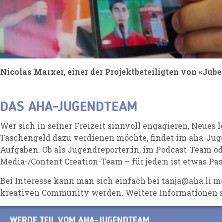
Nicolas Marxer, einer der Projektbeteiligten von «Jub
DAS AHA-JUGENDTEAM
Wer sich in seiner Freizeit sinnvoll engagieren, Neues 
Taschengeld dazu verdienen möchte, findet im aha-J
Aufgaben. Ob als Jugendreporter:in, im Podcast-Team od
Media-/Content Creation-Team – für jede:n ist etwas Pa
Bei Interesse kann man sich einfach bei
tanja@aha.li
me
kreativen Community werden. Weitere Informationen 
WERDE TEIL VOM AHA-JUGENDTEAM