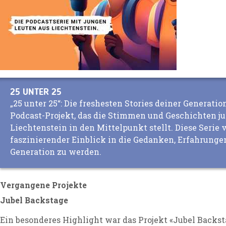
25 UNTER 25
„25 unter 25“: Die freshesten Stories deiner Generatio
Podcast-Projekt, das die Stimmen und Geschichten j
Liechtenstein in den Mittelpunkt stellt. Diese Serie v
faszinierender Einblick in die Gedanken, Erfahrung
Generation zu werden.
Vergangene Projekte
Jubel Backstage
Ein besonderes Highlight war das Projekt «Jubel Backsta