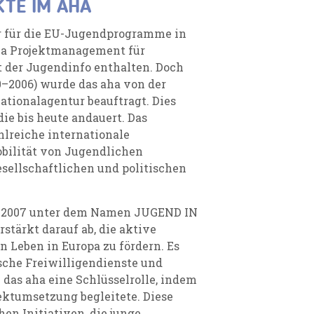
KTE IM AHA
ur für die EU-Jugendprogramme in
ma Projektmanagement für
 der Jugendinfo enthalten. Doch
–2006) wurde das aha von der
ationalagentur beauftragt. Dies
ie bis heute andauert. Das
lreiche internationale
obilität von Jugendlichen
esellschaftlichen und politischen
r 2007 unter dem Namen JUGEND IN
stärkt darauf ab, die aktive
Leben in Europa zu fördern. Es
sche Freiwilligendienste und
 das aha eine Schlüsselrolle, indem
ektumsetzung begleitete.
Diese
en Initiativen, die junge