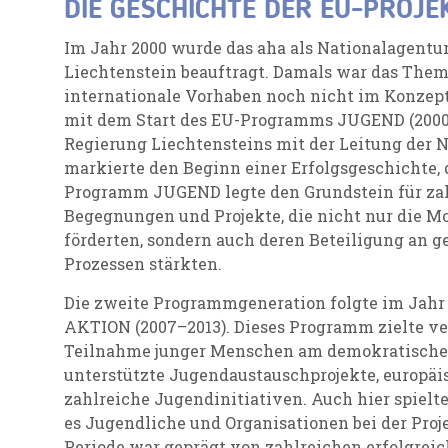
DIE GESCHICHTE DER EU-PROJE
Im Jahr 2000 wurde das aha als Nationalagent
Liechtenstein beauftragt
. Damals war das The
internationale Vorhaben noch nicht im Konzept
mit dem Start des EU-Programms JUGEND (2000
Regierung Liechtensteins mit der Leitung der N
markierte den Beginn einer Erfolgsgeschichte, d
Programm JUGEND legte den Grundstein für zah
Begegnungen und Projekte, die nicht nur die M
förderten, sondern auch deren Beteiligung an g
Prozessen stärkten.
Die zweite Programmgeneration folgte im Jah
AKTION (2007–2013). Dieses Programm zielte ver
Teilnahme junger Menschen am demokratischen 
unterstützte Jugendaustauschprojekte, europäi
zahlreiche Jugendinitiativen.
Auch hier spielte
es Jugendliche und Organisationen bei der Proj
Periode war geprägt von zahlreichen erfolgreich