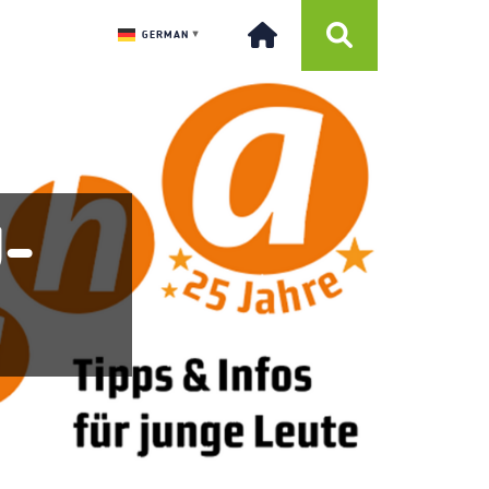
GERMAN
▼
-