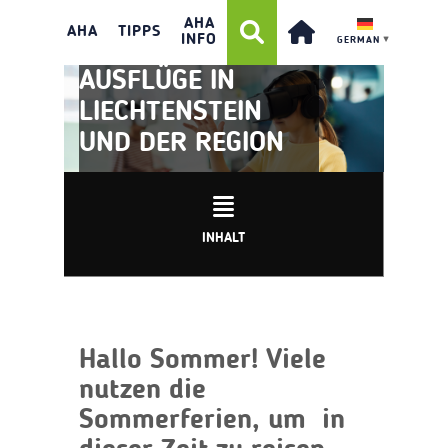
AHA
AHA
TIPPS
INFO
GERMAN
▼
AUSFLÜGE IN
LIECHTENSTEIN
UND DER REGION
INHALT
Hallo Sommer! Viele
nutzen die
Sommerferien, um in