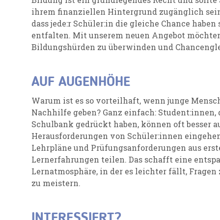
ihrem finanziellen Hintergrund zugänglich sein.
dass jede:r Schüler:in die gleiche Chance haben s
entfalten. Mit unserem neuen Angebot möchten
Bildungshürden zu überwinden und Chancenglei
AUF AUGENHÖHE
Warum ist es so vorteilhaft, wenn junge Mens
Nachhilfe geben? Ganz einfach: Student:innen, d
Schulbank gedrückt haben, können oft besser a
Herausforderungen von Schüler:innen eingehen
Lehrpläne und Prüfungsanforderungen aus erst
Lernerfahrungen teilen. Das schafft eine entsp
Lernatmosphäre, in der es leichter fällt, Frage
zu meistern.
INTERESSIERT?