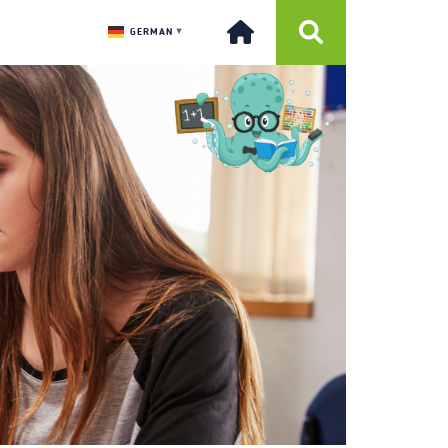
GERMAN
▼