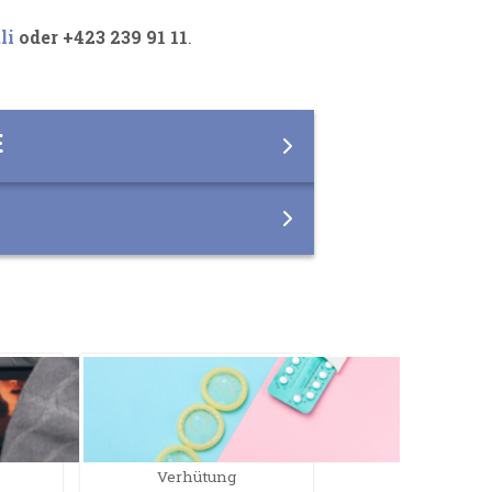
li
oder +423 239 91 11
.
E
Verhütung