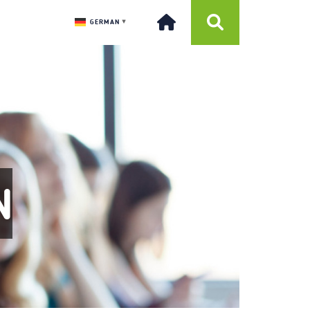
GERMAN
▼
N