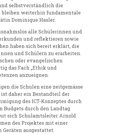
und selbstverständlich die
 bleiben weiterhin fundamentale
rätin Dominique Hasler.
usnahmslos alle Schülerinnen und
rkunden und reflektieren sowie
en haben sich bereit erklärt, die
nen und Schülern zu erarbeiten.
ischen oder evangelischen
tig das Fach „Ethik und
etenzen anzueignen.
igen die Schulen eine zeitgemässe
 ist daher ein Bestandteil der
ehmigung des ICT-Konzeptes durch
en Budgets durch den Landtag
eut sich Schulamtsleiter Arnold
men des Projektes mit einer
Geräten ausgestattet.