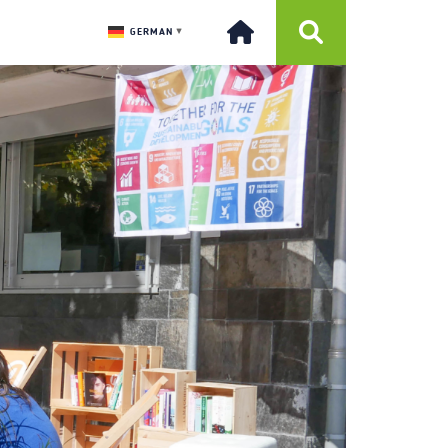
GERMAN
▼