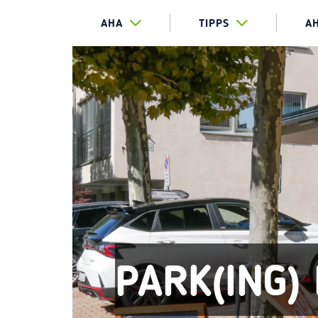
AHA
TIPPS
A
PARK(ING)