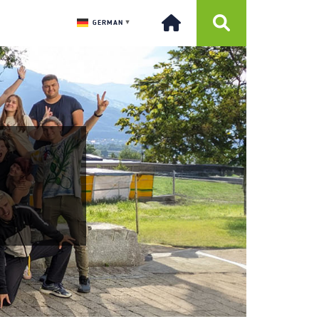
GERMAN
▼