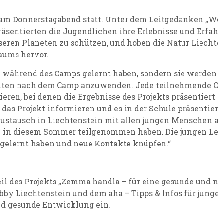
 am Donnerstagabend statt. Unter dem Leitgedanken „We
“ präsentierten die Jugendlichen ihre Erlebnisse und Er
eren Planeten zu schützen, und hoben die Natur Liechte
aums hervor.
während des Camps gelernt haben, sondern sie werden a
eiten nach dem Camp anzuwenden. Jede teilnehmende O
eren, bei denen die Ergebnisse des Projekts präsentier
das Projekt informieren und es in der Schule präsentieren
 Austausch in Liechtenstein mit allen jungen Menschen a
 in diesem Sommer teilgenommen haben. Die jungen Leu
d gelernt haben und neue Kontakte knüpfen.“
l des Projekts „Zemma handla – für eine gesunde und n
by Liechtenstein und dem aha – Tipps & Infos für junge
nd gesunde Entwicklung ein.