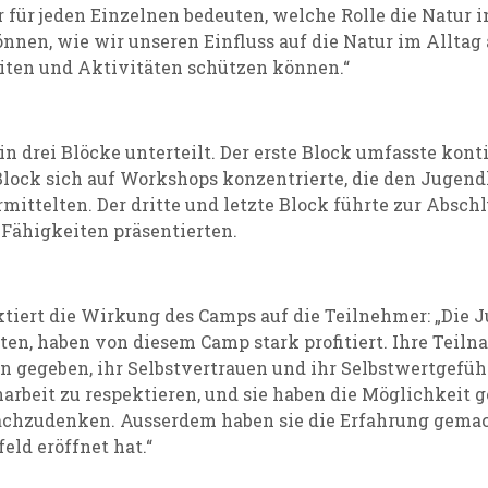
für jeden Einzelnen bedeuten, welche Rolle die Natur i
önnen, wie wir unseren Einfluss auf die Natur im Allta
iten und Aktivitäten schützen können.“
n drei Blöcke unterteilt. Der erste Block umfasste kont
lock sich auf Workshops konzentrierte, die den Jugend
ttelten. Der dritte und letzte Block führte zur Abschl
Fähigkeiten präsentierten.
tiert die Wirkung des Camps auf die Teilnehmer: „Die 
en, haben von diesem Camp stark profitiert. Ihre Teiln
n gegeben, ihr Selbstvertrauen und ihr Selbstwertgefühl
beit zu respektieren, und sie haben die Möglichkeit ge
chzudenken. Ausserdem haben sie die Erfahrung gemac
eld eröffnet hat.“