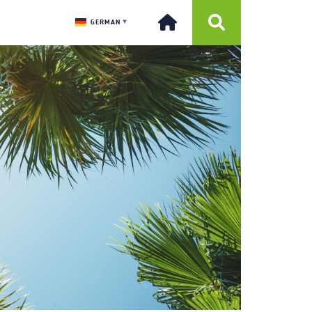
GERMAN
▼