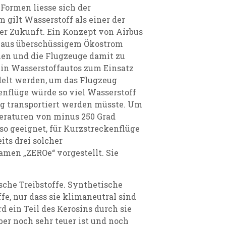
 Formen liesse sich der
 gilt Wasserstoff als einer der
er Zukunft. Ein Konzept von Airbus
er aus überschüssigem Ökostrom
len und die Flugzeuge damit zu
h in Wasserstoffautos zum Einsatz
elt werden, um das Flugzeug
enflüge würde so viel Wasserstoff
sig transportiert werden müsste. Um
peraturen von minus 250 Grad
 so geeignet, für Kurzstreckenflüge
its drei solcher
men „ZEROe“ vorgestellt. Sie
sche Treibstoffe. Synthetische
fe, nur dass sie klimaneutral sind
d ein Teil des Kerosins durch sie
aber noch sehr teuer ist und noch