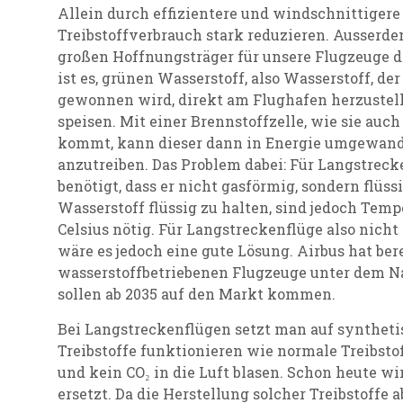
Allein durch effizientere und windschnittigere
Treibstoffverbrauch stark reduzieren. Ausserdem
großen Hoffnungsträger für unsere Flugzeuge d
ist es, grünen Wasserstoff, also Wasserstoff, d
gewonnen wird, direkt am Flughafen herzustel
speisen. Mit einer Brennstoffzelle, wie sie auc
kommt, kann dieser dann in Energie umgewand
anzutreiben. Das Problem dabei: Für Langstreck
benötigt, dass er nicht gasförmig, sondern flüs
Wasserstoff flüssig zu halten, sind jedoch Tem
Celsius nötig. Für Langstreckenflüge also nicht
wäre es jedoch eine gute Lösung. Airbus hat bere
wasserstoffbetriebenen Flugzeuge unter dem Na
sollen ab 2035 auf den Markt kommen.
Bei Langstreckenflügen setzt man auf syntheti
Treibstoffe funktionieren wie normale Treibstof
und kein CO₂ in die Luft blasen. Schon heute wir
ersetzt. Da die Herstellung solcher Treibstoffe 