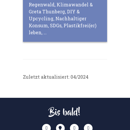
Regenwald, Klimawandel &
Greta Thunberg, DIY &
Upcycling, Nachhaltiger
Konsum, SDGs, Plastikfrei(er)
leben, …
Zuletzt aktualisiert: 04/2024
Bis bald!