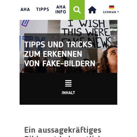
AHA
AHA
TIPPS
INFO
GERMAN
▼
TIPPS UND TRICKS
ZUM ERKENNEN
VON FAKE-BILDERN
INHALT
Ein aussagekräftiges