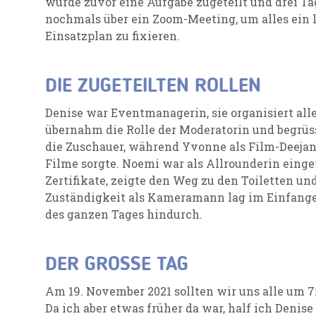
wurde zuvor eine Aufgabe zugeteilt und drei Ta
nochmals über ein Zoom-Meeting, um alles ein 
Einsatzplan zu fixieren.
DIE ZUGETEILTEN ROLLEN
Denise war Eventmanagerin, sie organisiert all
übernahm die Rolle der Moderatorin und begrüss
die Zuschauer, während Yvonne als Film-Deejan
Filme sorgte. Noemi war als Allrounderin einget
Zertifikate, zeigte den Weg zu den Toiletten un
Zuständigkeit als Kameramann lag im Einfang
des ganzen Tages hindurch.
DER GROSSE TAG
Am 19. November 2021 sollten wir uns alle um 7
Da ich aber etwas früher da war, half ich Denis