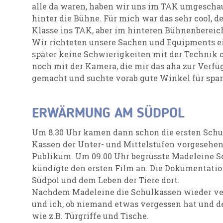
alle da waren, haben wir uns im TAK umgeschau
hinter die Bühne. Für mich war das sehr cool, d
Klasse ins TAK, aber im hinteren Bühnenbereich
Wir richteten unsere Sachen und Equipments ein
später keine Schwierigkeiten mit der Technik o
noch mit der Kamera, die mir das aha zur Verfüg
gemacht und suchte vorab gute Winkel für sp
ERWÄRMUNG AM SÜDPOL
Um 8.30 Uhr kamen dann schon die ersten Schul
Kassen der Unter- und Mittelstufen vorgesehen, 
Publikum. Um 09.00 Uhr begrüsste Madeleine S
kündigte den ersten Film an. Die Dokumentati
Südpol und dem Leben der Tiere dort.
Nachdem Madeleine die Schulkassen wieder ver
und ich, ob niemand etwas vergessen hat und de
wie z.B. Türgriffe und Tische.