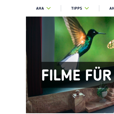
AHA
TIPPS
A
FILME FÜR