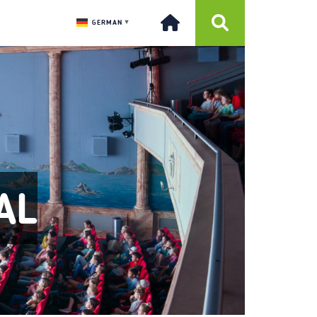
GERMAN
▼
AL