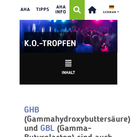
AHA
AHA
TIPPS
INFO
GERMAN
▼
K.O.-TROPFEN
INHALT
GHB
(Gammahydroxybuttersäure)
und
GBL
(Gamma-