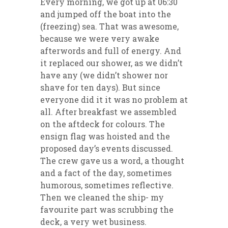
Every morning, we got up at 06:30
and jumped off the boat into the
(freezing) sea. That was awesome,
because we were very awake
afterwords and full of energy. And
it replaced our shower, as we didn’t
have any (we didn’t shower nor
shave for ten days). But since
everyone did it it was no problem at
all. After breakfast we assembled
on the aftdeck for colours. The
ensign flag was hoisted and the
proposed day’s events discussed.
The crew gave us a word, a thought
and a fact of the day, sometimes
humorous, sometimes reflective.
Then we cleaned the ship- my
favourite part was scrubbing the
deck, a very wet business.