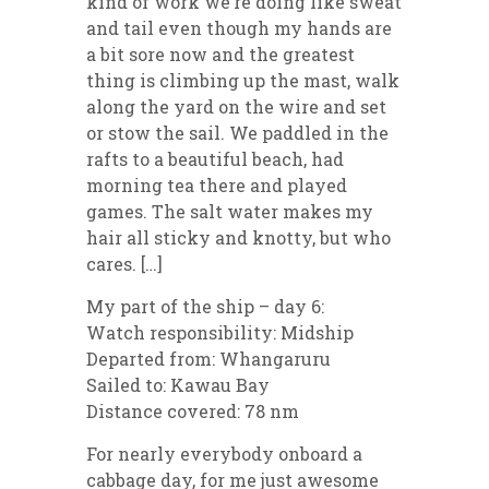
kind of work we’re doing like sweat
and tail even though my hands are
a bit sore now and the greatest
thing is climbing up the mast, walk
along the yard on the wire and set
or stow the sail. We paddled in the
rafts to a beautiful beach, had
morning tea there and played
games. The salt water makes my
hair all sticky and knotty, but who
cares. […]
My part of the ship – day 6:
Watch responsibility: Midship
Departed from: Whangaruru
Sailed to: Kawau Bay
Distance covered: 78 nm
For nearly everybody onboard a
cabbage day, for me just awesome