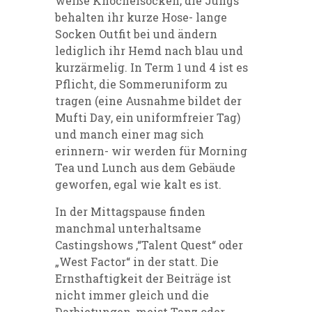
weiße Knöchelsocken; die Jungs
behalten ihr kurze Hose- lange
Socken Outfit bei und ändern
lediglich ihr Hemd nach blau und
kurzärmelig. In Term 1 und 4 ist es
Pflicht, die Sommeruniform zu
tragen (eine Ausnahme bildet der
Mufti Day, ein uniformfreier Tag)
und manch einer mag sich
erinnern- wir werden für Morning
Tea und Lunch aus dem Gebäude
geworfen, egal wie kalt es ist.
In der Mittagspause finden
manchmal unterhaltsame
Castingshows ,“Talent Quest“ oder
„West Factor“ in der statt. Die
Ernsthaftigkeit der Beiträge ist
nicht immer gleich und die
Darbietungen, meist Tanz oder