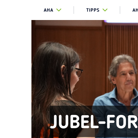
AHA
TIPPS
A
JUBEL-FO