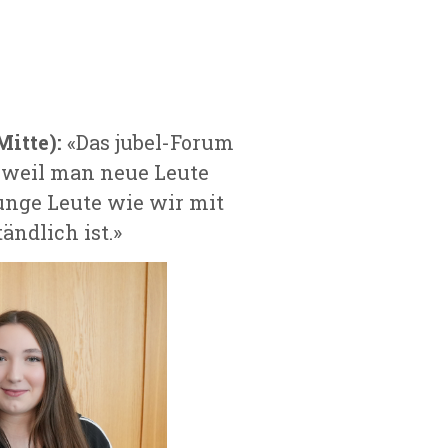
itte):
«Das jubel-
Forum
r weil man neue Leute
unge Leute wie wir mit
ändlich ist.»