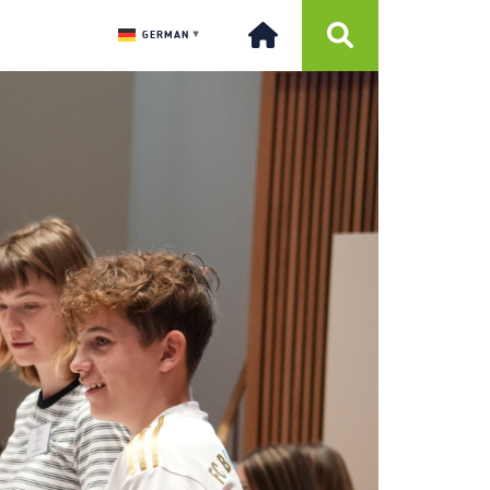
GERMAN
▼