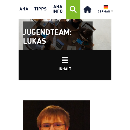
AHA
AHA
TIPPS
INFO
GERMAN
▼
JUGENDTEAM:
LUKAS
INHALT