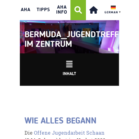
AHA
AHA
TIPPS
INFO
GERMAN
▼
BERMUDA_JUGENDTREFF
IM ZENTRUM
INHALT
WIE ALLES BEGANN
Die
Offene Jugendarbeit Schaan