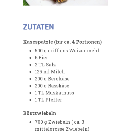
ZUTATEN
Käsespätzle (für ca. 4 Portionen)
500 g griffiges Weizenmehl
6 Eier
2 TL Salz
125 ml Milch
200 g Bergkäse
200 g Rässkäse
1 TL Muskatnuss
1 TL Pfeffer
Röstzwiebeln
700 g Zwiebeln ( ca. 3
mittelgrosse Zwiebeln)