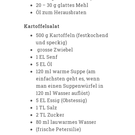
20 – 30 g glattes Mehl
Öl zum Herausbraten
Kartoffelsalat
500 g Kartoffeln (festkochend
und speckig)
grosse Zwiebel
1 EL Senf
5 EL Öl
120 ml warme Suppe (am
einfachsten geht es, wenn
man einen Suppenwürfel in
120 ml Wasser auflöst)
5 EL Essig (Obstessig)
1 TL Salz
2 TL Zucker
80 ml lauwarmes Wasser
(frische Petersilie)