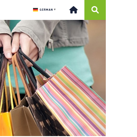
GERMAN
▼