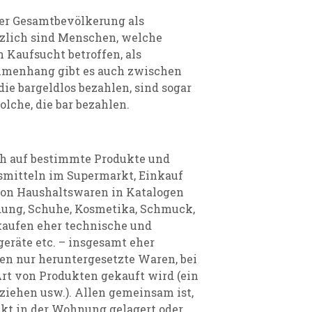
der Gesamtbevölkerung als
zlich sind Menschen, welche
n Kaufsucht betroffen, als
mmenhang gibt es auch zwischen
ie bargeldlos bezahlen, sind sogar
olche, die bar bezahlen.
ich auf bestimmte Produkte und
smitteln im Supermarkt, Einkauf
von Haushaltswaren in Katalogen
idung, Schuhe, Kosmetika, Schmuck,
kaufen eher technische und
geräte etc. – insgesamt eher
en nur heruntergesetzte Waren, bei
rt von Produkten gekauft wird (ein
ziehen usw.). Allen gemeinsam ist,
kt in der Wohnung gelagert oder