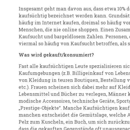
Insgesamt geht man davon aus, dass etwa 10% 
kaufsüchtig bezeichnet werden kann. Grundsät
häufig im Internet kaufen, dreimal so häufig vo
Menschen, die nie online shoppen. Einen Zusa
Kaufsucht und bargeldlosem Zahlen. Personen, d
viermal so häufig von Kaufsucht betroffen, als s
Was wird gekauft/konsumiert?
Fast alle kaufsüchtigen Leute spezialisieren s
Kaufumgebungen (z.B. Billigeinkauf von Leben
von Kleidung in teuren Boutiquen, Bestellung 
etc.). Frauen scheinen sich dabei mehr auf Kle
Lebensmittel und Bücher zu verlegen, Männer 
modische Accessoires, technische Geräte, Sport
„Prestige-Objekte“. Manche Kaufsüchtigen kauf
manchen entscheidet die Gemütslage, welche A
Pelz zum Kuscheln, ein Buch, um sich zurückzu
dass die gekauften Gegenstände oft unausgepac