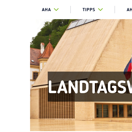
AHA
TIPPS
A
LANDTAGS