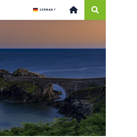
GERMAN
▼