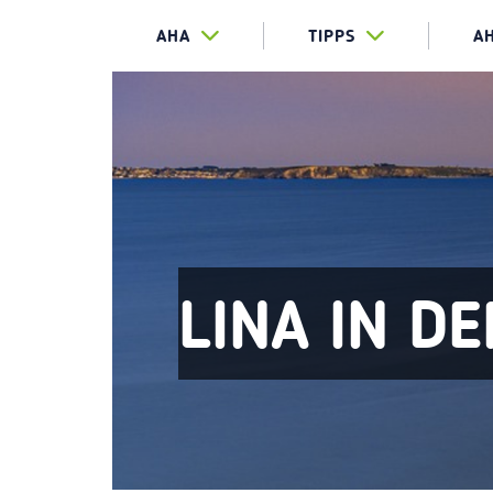
AHA
TIPPS
A
LINA IN D