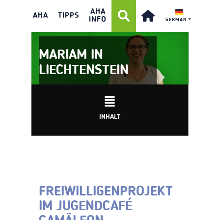
AHA
AHA
TIPPS
INFO
GERMAN
▼
MARIAM IN
LIECHTENSTEIN
INHALT
FREIWILLIGENPROJEKT
IM JUGENDCAFÉ