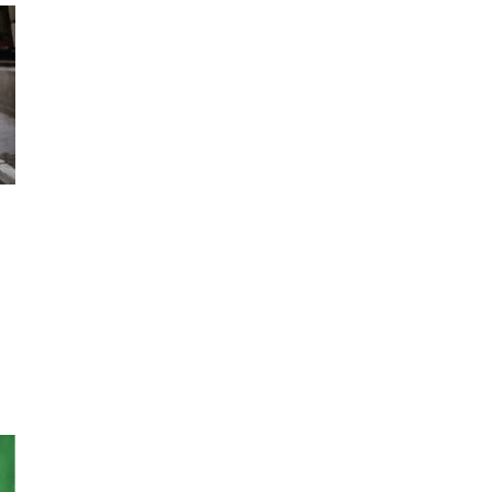
AYSEZGICMELI_S