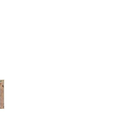
AVA
UNSPLASH
ON_EVS PROJECT
 TUFERS