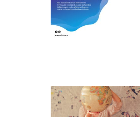
GLOBE_SL
BOWMAN_
DESCRIBTI
SUNNAHOF