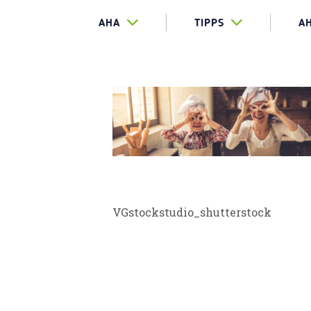
AHA
TIPPS
A
REISEN_N
VGstockstudio_shutterstock