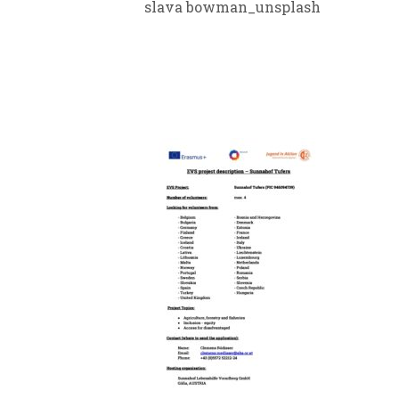
slava bowman_unsplash
DESCRIBTI
LUSTENAU