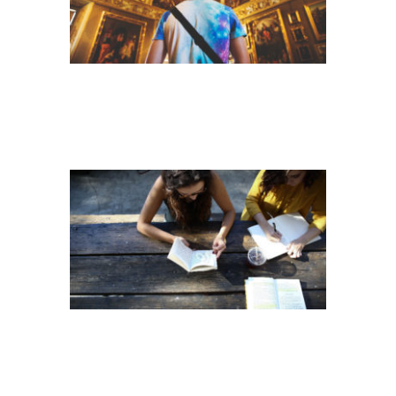
ALEXIS-BROWN-
OMEAHBEFLN4-
UNSPLASH(2)
P1100391