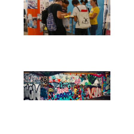
JELLEKE-
VANOOTEGHEM-
KKMRTRQMIDK-
UNSPLASH(1)
ALICE-ACHTERHOF-
FWF_FKJ5TBO-
UNSPLASH(1)