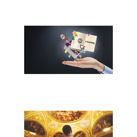
LERNAPPS TEASER
JOSHUA-EARLE-
EJXX-VHMDLI-
UNSPLASH(1)