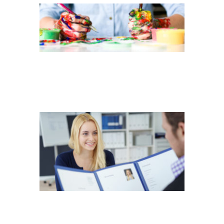
JUNGE FRAU IM
BEWERBUNGSGESPRCH
46E1E7E95B41E42D583B295F