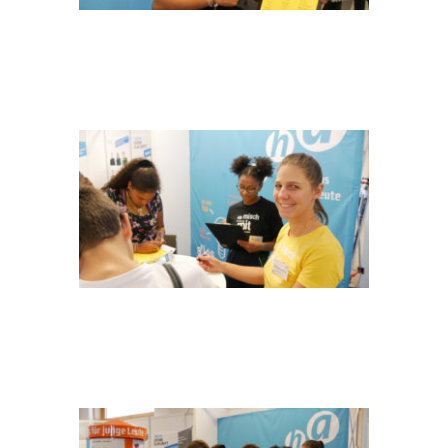
P1100381
P1100379