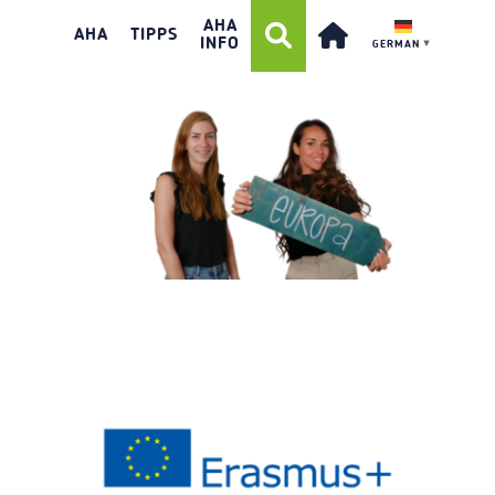
AHA
TEASER_PROJEKTCOACHING
AHA
TIPPS
INFO
GERMAN
▼
IMAGE