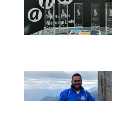
BESART_GONZEN
TAISIIA-STUPAK-
DHVOFR_HMAC-
UNSPLASH