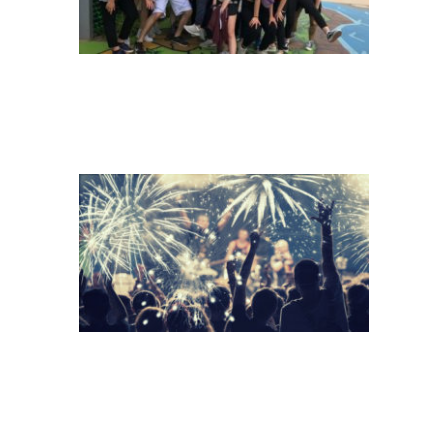
NEW YEAR
CONCEPT –
CHEERING CROWD
AND FIREWORKS
GROUP TEAM
TOGETHERNESS
FRIENDS
FRIENDSHIP
SUCCESS CONCEPT