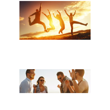
HELENA-LOPES-
E3OUQGT9BWU-
UNSPLASH
EUROPEAN UNION
FLAG WAVING ON
THE WIND