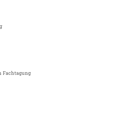
HREIBEN FACHTA
g
en Fachtagung