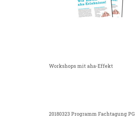
WORKSHOP
20180323
FACHTAGU
Workshops mit aha-Effekt
20180214
ANMELDET
20180323 Programm Fachtagung PG
2080323 E