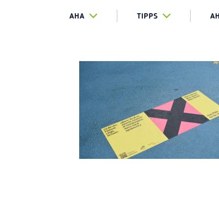
AHA
TIPPS
A
TEASER_K