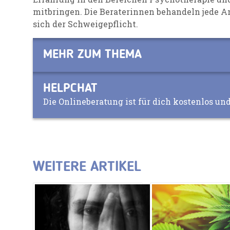
mitbringen. Die Beraterinnen behandeln jede A
sich der Schweigepflicht.
MEHR ZUM THEMA
HELPCHAT
Die Onlineberatung ist für dich kostenlos un
WEITERE ARTIKEL