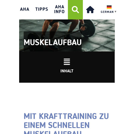
AHA
AHA
TIPPS
INFO
GERMAN
▼
MUSKELAUFBAU
INHALT
MIT KRAFTTRAINING ZU
EINEM SCHNELLEN