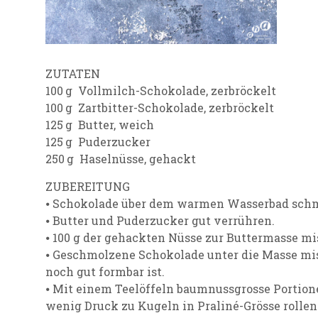
ZUTATEN
100 g Vollmilch-Schokolade, zerbröckelt
100 g Zartbitter-Schokolade, zerbröckelt
125 g Butter, weich
125 g Puderzucker
250 g Haselnüsse, gehackt
ZUBEREITUNG
⦁ Schokolade über dem warmen Wasserbad schm
⦁ Butter und Puderzucker gut verrühren.
⦁ 100 g der gehackten Nüsse zur Buttermasse mi
⦁ Geschmolzene Schokolade unter die Masse misch
noch gut formbar ist.
⦁ Mit einem Teelöffeln baumnussgrosse Portion
wenig Druck zu Kugeln in Praliné-Grösse rollen