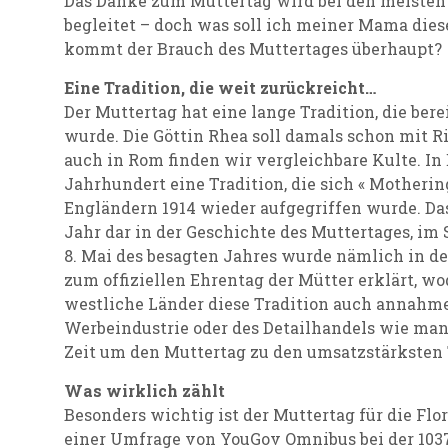
Das Danke zum Muttertag wird bei den meiste
begleitet – doch was soll ich meiner Mama die
kommt der Brauch des Muttertages überhaupt?
Eine Tradition, die weit zurückreicht…
Der Muttertag hat eine lange Tradition, die bere
wurde. Die Göttin Rhea soll damals schon mit R
auch in Rom finden wir vergleichbare Kulte. In
Jahrhundert eine Tradition, die sich « Mother
Engländern 1914 wieder aufgegriffen wurde. Das
Jahr dar in der Geschichte des Muttertages, i
8. Mai des besagten Jahres wurde nämlich in d
zum offiziellen Ehrentag der Mütter erklärt, wo
westliche Länder diese Tradition auch annahmen
Werbeindustrie oder des Detailhandels wie man
Zeit um den Muttertag zu den umsatzstärksten 
Was wirklich zählt
Besonders wichtig ist der Muttertag für die Flo
einer Umfrage von YouGov Omnibus bei der 103