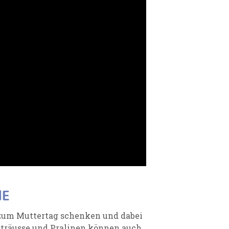
NE
zum Muttertag schenken und dabei
träusse und Pralinen können auch