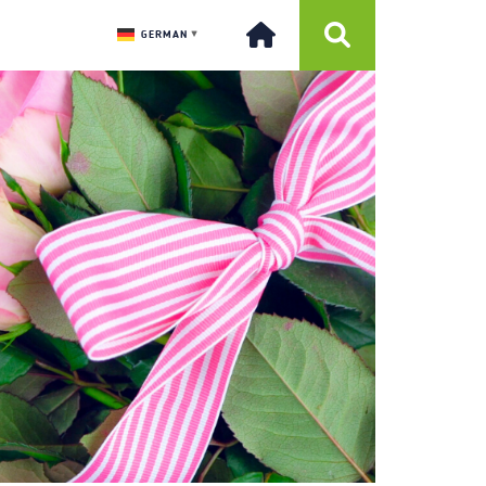
GERMAN
▼