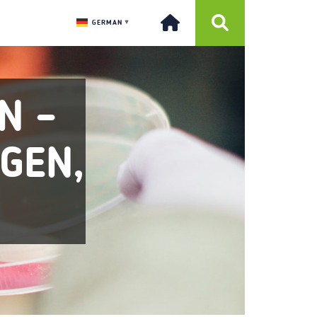
GERMAN
▼
N –
GEN,