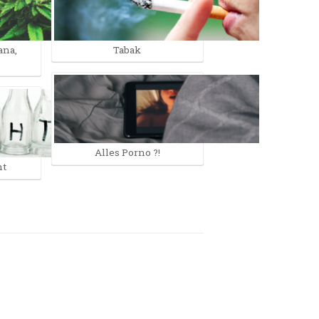
ana,
Tabak
Alles Porno ?!
ht