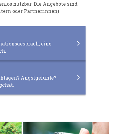
nlos nutzbar. Die Angebote sind
ltern oder Partner:innen)
ationsgespräch, eine
ch.
chlagen? Angstgefühle?
pchat.