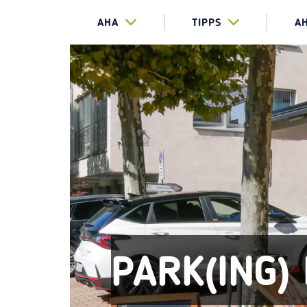
AHA
TIPPS
A
PARK(ING)