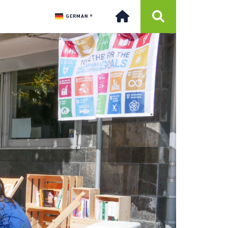
GERMAN
▼