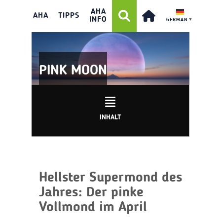
AHA
AHA
TIPPS
INFO
GERMAN
▼
PINK MOON
INHALT
Hellster Supermond des
Jahres: Der pinke
Vollmond im April