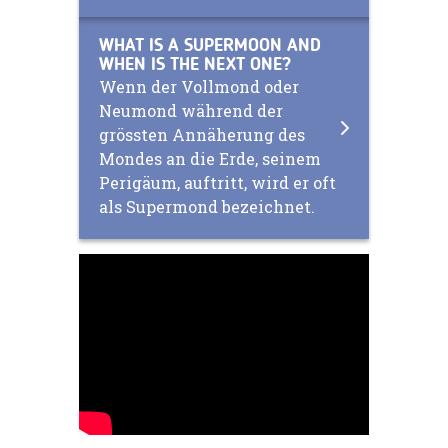
WHAT IS A SUPERMOON AND
WHEN IS THE NEXT ONE?
Wenn der Vollmond oder
Neumond während der
grössten Annäherung des
Mondes an die Erde, seinem
Perigäum, auftritt, wird er oft
als Supermond bezeichnet.