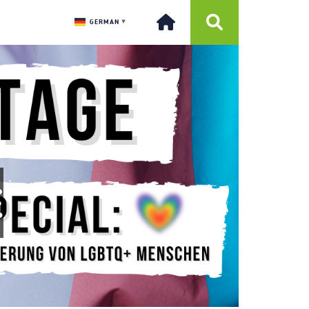
GERMAN
▼
E