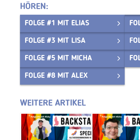
HÖREN:
FOLGE #1 MIT ELIAS
FO
FOLGE #3 MIT LISA
FO
FOLGE #5 MIT MICHA
FO
FOLGE #8 MIT ALEX
WEITERE ARTIKEL