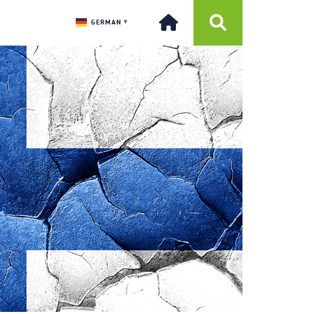
GERMAN
▼