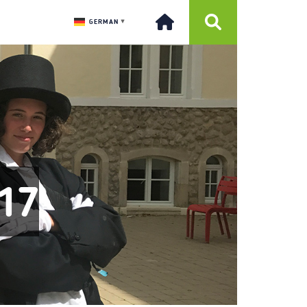
GERMAN
▼
17