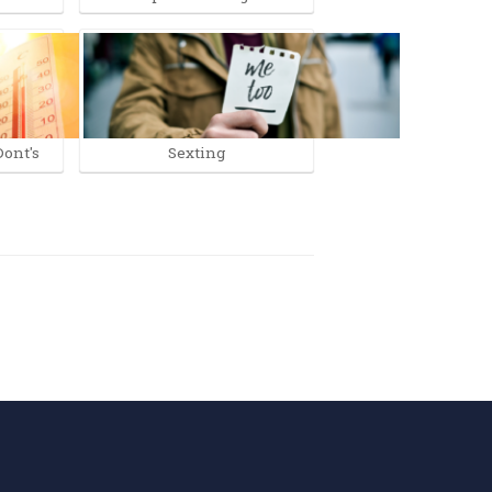
Dont's
Sexting