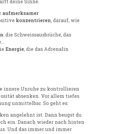
rft deine Sinne.
r
aufmerksamer
ositive
konzentrieren
, darauf, wie
en
: die Schweissausbrüche, das
e…
die
Energie
, die das Adrenalin
e innere Unruhe zu kontrollieren
sität absenken. Vor allem tiefes
ung unmittelbar. So geht es:
cken angelehnt ist. Dann beugst du
uch ein. Danach wieder nach hinten
aus. Und das immer und immer