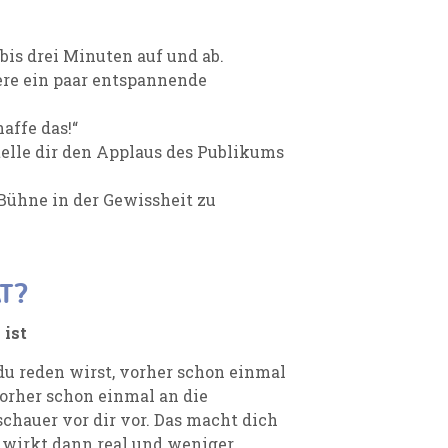
bis drei Minuten auf und ab.
re ein paar entspannende
haffe das!“
elle dir den Applaus des Publikums
e Bühne in der Gewissheit zu
T?
 ist
 du reden wirst, vorher schon einmal
orher schon einmal an die
schauer vor dir vor. Das macht dich
 wirkt dann real und weniger