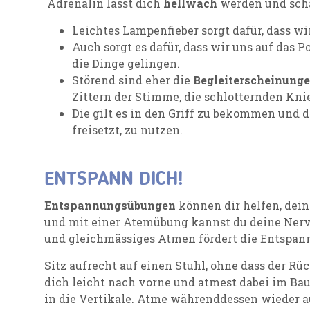
Adrenalin lässt dich
hellwach
werden und schä
Leichtes Lampenfieber sorgt dafür, dass wi
Auch sorgt es dafür, dass wir uns auf das P
die Dinge gelingen.
Störend sind eher die
Begleiterscheinung
Zittern der Stimme, die schlotternden Kni
Die gilt es in den Griff zu bekommen und 
freisetzt, zu nutzen.
ENTSPANN DICH!
Entspannungsübungen
können dir helfen, dein
und mit einer Atemübung kannst du deine Nervo
und gleichmässiges Atmen fördert die Entspann
Sitz aufrecht auf einen Stuhl, ohne dass der Rü
dich leicht nach vorne und atmest dabei im Ba
in die Vertikale. Atme währenddessen wieder 