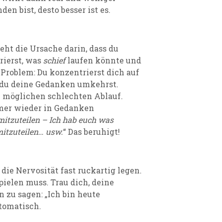
en bist, desto besser ist es.
ht die Ursache darin, dass du
rierst, was
schief
laufen könnte und
s Problem: Du konzentrierst dich auf
 du deine Gedanken umkehrst.
n möglichen schlechten Ablauf.
mmer wieder in Gedanken
mitzuteilen – Ich hab euch was
mitzuteilen… usw.
“ Das beruhigt!
ie Nervosität fast ruckartig legen.
pielen muss. Trau dich, deine
 zu sagen: „Ich bin heute
utomatisch.