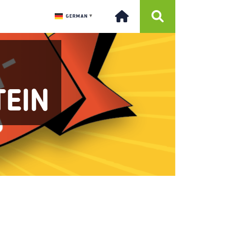
GERMAN
▼
TEIN