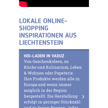
LOKALE ONLINE-
SHOPPING
INSPIRATIONEN AUS
LIECHTENSTEIN
HOI-LADEN IN VADUZ
Von Geschenkideen, zu
Küche und Kulinarium, Leben
& Wohnen oder Papeterie.
Ihre Produkte werden alle in
Europa und wenn immer
möglich in der Region
hergestellt. Die Herstellung
erfolgt in geringer Stückzahl
und zu fairen Preisen. Jeder