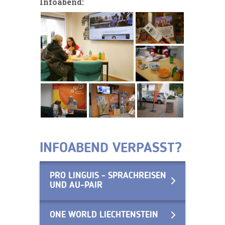
Infoabend:
INFOABEND VERPASST?
PRO LINGUIS - SPRACHREISEN
UND AU-PAIR
ONE WORLD LIECHTENSTEIN