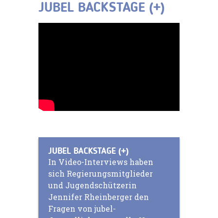
JUBEL BACKSTAGE (+)
JUBEL BACKSTAGE (+)
In Video-Interviews haben
sich Regierungsmitglieder
und Jugendschützerin
Jennifer Rheinberger den
Fragen von jubel-