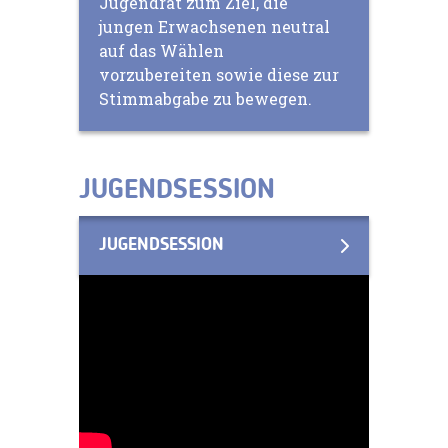
Jugendrat zum Ziel, die
jungen Erwachsenen neutral
auf das Wählen
vorzubereiten sowie diese zur
Stimmabgabe zu bewegen.
JUGENDSESSION
JUGENDSESSION