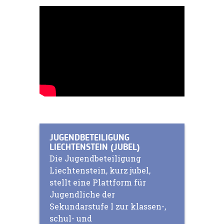
JUGENDBETEILIGUNG
LIECHTENSTEIN (JUBEL)
Die Jugendbeteiligung
Liechtenstein, kurz jubel,
stellt eine Plattform für
Jugendliche der
Sekundarstufe I zur klassen-,
schul- und