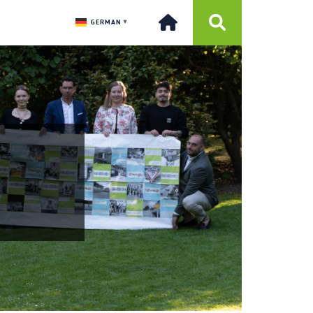
GERMAN
▼