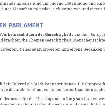
annende Impulse rund um Jugend, Beteiligung und euro
dem junge Menschen mitreden, sich vernetzen und eigene
HEN PARLAMENT
«Verkehrsschildern der Gerechtigkeit»
vor dem Europäi
d brachten die Themen Gerechtigkeit, Menschenrechte u
verarbeiten, Neues auszuprobieren und eigene Gedanken 
Zeit, Brüssel als Stadt kennenzulernen. Die Gruppe e
wurde dadurch nicht nur zu einem Lernort, sondern auch
al Jeunesse
für das Hosting und an
Loryhan
für den we
chtenstein nach Brüssel und wieder zurückgebracht habe