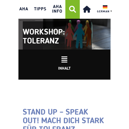
AHA
AHA
TIPPS
INFO
GERMAN
▼
WORKSHOP:
TOLERANZ
INHALT
STAND UP – SPEAK
OUT! MACH DICH STARK