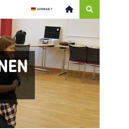
GERMAN
▼
RNEN