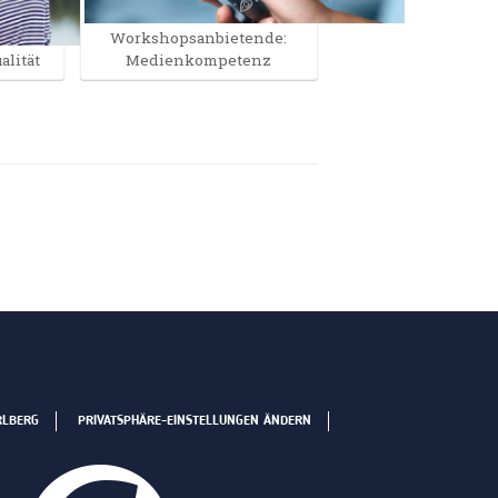
Workshopsanbietende:
alität
Medienkompetenz
RLBERG
PRIVATSPHÄRE-EINSTELLUNGEN ÄNDERN