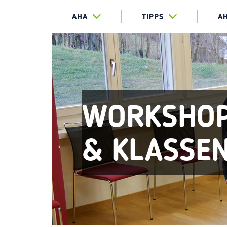
AHA
TIPPS
A
WORKSHOP
& KLASSE