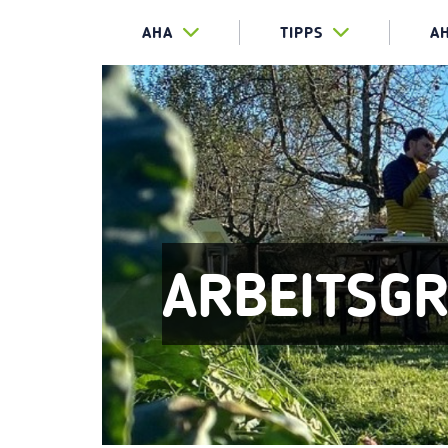
AHA
TIPPS
A
ARBEITSG