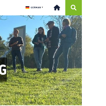
GERMAN
▼
G