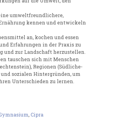
rkungen auf die Umwelt, den
eine umweltfreundlichere,
e Ernährung kennen und entwickeln
ensmittel an, kochen und essen
nd Erfahrungen in der Praxis zu
 und zur Landschaft herzustellen.
nen tauschen sich mit Menschen
echtenstein), Regionen (Südliche-
) und sozialen Hintergründen, um
ren Unterschieden zu lernen.
s Gymnasium
,
Cipra