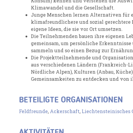
Konsum) kennen und verstehen die Auswi
Klimawandel und die Gesellschaft.
Junge Menschen lernen Alternativen für 
klimafreundlichere und sozial gerechter
eigene Ideen, die sie vor Ort umsetzen.
Die Teilnehmenden bauen ihre eigenen Leb
gemeinsam, um persönliche Erkenntnisse u
sammeln und so einen Bezug zur Ernährung
Die Projektteilnehmende und Organisatio
aus verschiedenen Ländern (Frankreich-Li
Nördliche Alpen), Kulturen (Anbau, Küche
Gemeinsamkeiten zu entdecken und von ih
BETEILIGTE ORGANISATIONEN
Feldfreunde
,
Ackerschaft
,
Liechtensteinische
AKTIVITÄTEN