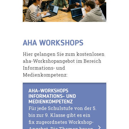
AHA WORKSHOPS
Hier gelangen Sie zum kostenlosen
aha-Workshopangebot im Bereich
Informations- und
Medienkompetenz:
AHA-WORKSHOPS
INFORMATIONS- UND
MEDIENKOMPETENZ
Für jede Schulstufe von der 5.
bis zur 9. Klasse gibt es ein
fix zugeordnetes Workshop-
Angebot. Die Themen bauen