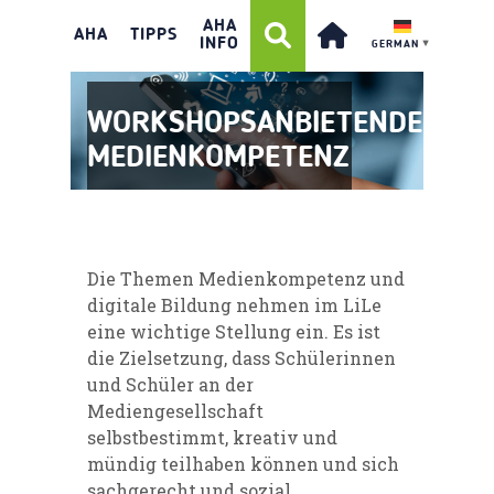
AHA
AHA
TIPPS
INFO
GERMAN
▼
WORKSHOPSANBIETENDE:
MEDIENKOMPETENZ
Die Themen Medienkompetenz und
digitale Bildung nehmen im
LiLe
eine wichtige Stellung ein. Es ist
die
Zielsetzung
, dass Schülerinnen
und Schüler an der
Mediengesellschaft
selbstbestimmt, kreativ und
mündig teilhaben können und sich
sachgerecht und sozial