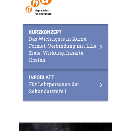
KURZKONZEPT
Das Wichtigste in Kürze:
Format, Verbindung mit LiLe,
Ziele, Wirkung, Inhalte,
Kosten.
INFOBLATT
Für Lehrpersonen der
Sekundarstufe I