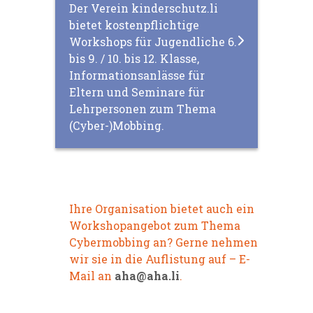
Der Verein kinderschutz.li
bietet kostenpflichtige
Workshops für Jugendliche 6.
bis 9. / 10. bis 12. Klasse,
Informationsanlässe für
Eltern und Seminare für
Lehrpersonen zum Thema
(Cyber-)Mobbing.
Ihre Organisation bietet auch ein
Workshopangebot zum Thema
Cybermobbing an? Gerne nehmen
wir sie in die Auflistung auf – E-
Mail an
aha@aha.li
.