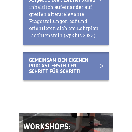
inhaltlich aufeinander auf,
greifen altersrelevante
Fragestellungen auf und
orientieren sich am Lehrplan
Liechtenstein (Zyklus 2 & 3).
GEMEINSAM DEN EIGENEN
PODCAST ERSTELLEN –
SCHRITT FÜR SCHRITT!
WORKSHOPS: