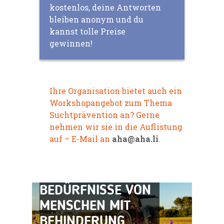
kostenlos, deine Antworten
bleiben anonym und du
kannst tolle Preise
gewinnen!
Ihre Organisation bietet auch ein
Workshopangebot zum Thema
Suchtprävention an? Gerne
nehmen wir sie in die Auflistung
auf – E-Mail an
aha@aha.li
.
WORKSHOP:
BEDÜRFNISSE VON
MENSCHEN MIT
BEHINDERUNG