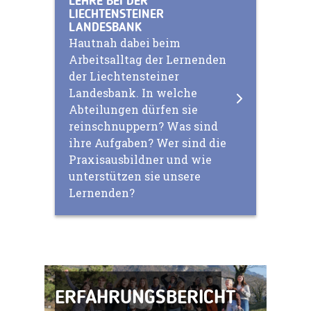
LEHRE BEI DER
LIECHTENSTEINER
LANDESBANK
Hautnah dabei beim
Arbeitsalltag der Lernenden
der Liechtensteiner
Landesbank. In welche
Abteilungen dürfen sie
reinschnuppern? Was sind
ihre Aufgaben? Wer sind die
Praxisausbildner und wie
unterstützen sie unsere
Lernenden?
ERFAHRUNGSBERICHT