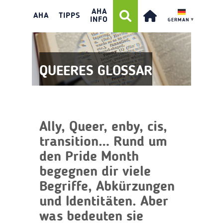
AHA
AHA
TIPPS
INFO
GERMAN
▼
QUEERES GLOSSAR
Ally, Queer, enby, cis,
transition… Rund um
den Pride Month
begegnen dir viele
Begriffe, Abkürzungen
und Identitäten. Aber
was bedeuten sie